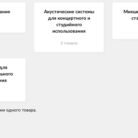
ание
Акустические системы
Микше
для концертного и
ст
студийного
использования
0 товаров
для
ьного
ния
 ни одного товара.