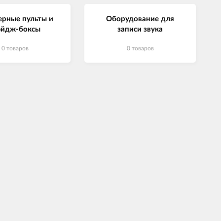
рные пульты и
Оборудование для
эйдж-боксы
записи звука
0 товаров
0 товаров