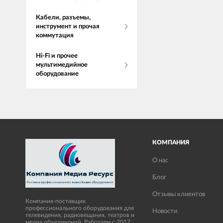
Кабели, разъемы,
инструмент и прочая
коммутация
Hi-Fi и прочее
мультимедийное
оборудование
КОМПАНИЯ
О нас
Блог
Отзывы клиентов
Компания-поставщик
профессионального оборудования для
Новости
телевидения, радиовещания, театров и
медиа объединений. Работаем с 2017