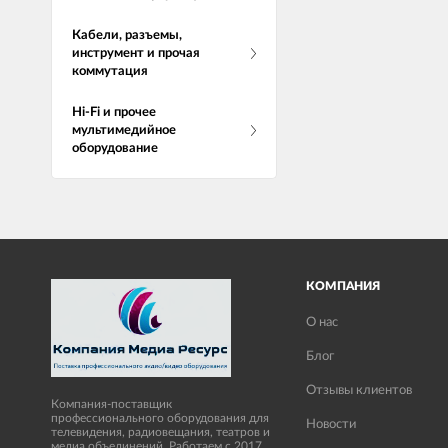
Кабели, разъемы,
инструмент и прочая
коммутация
Hi-Fi и прочее
мультимедийное
оборудование
КОМПАНИЯ
О нас
Блог
Отзывы клиентов
Компания-поставщик
профессионального оборудования для
Новости
телевидения, радиовещания, театров и
медиа объединений. Работаем с 2017