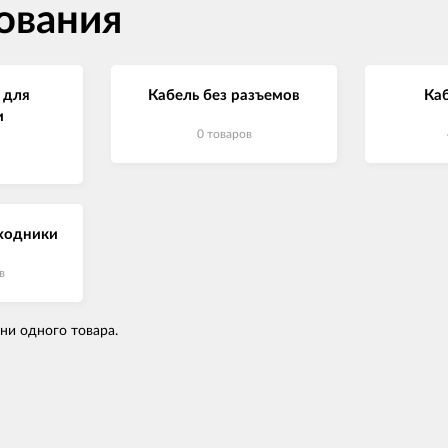
ования
 для
Кабель без разъемов
Каб
и
0 товаров
ходники
в
 ни одного товара.