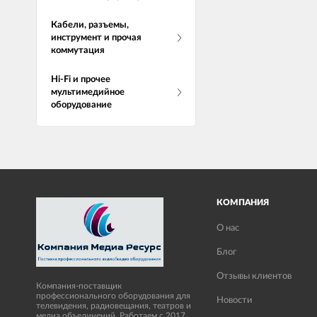
Кабели, разъемы,
инструмент и прочая
коммутация
Hi-Fi и прочее
мультимедийное
оборудование
КОМПАНИЯ
О нас
Блог
Отзывы клиентов
Компания-поставщик
профессионального оборудования для
Новости
телевидения, радиовещания, театров и
медиа объединений. Работаем с 2017