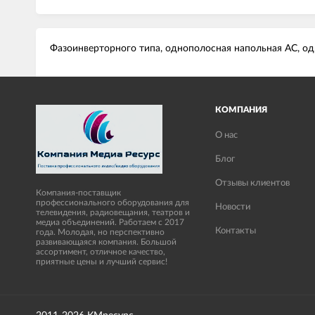
Фазоинверторного типа, однополосная напольная АС, одн
КОМПАНИЯ
О нас
Блог
Отзывы клиентов
Компания-поставщик
профессионального оборудования для
Новости
телевидения, радиовещания, театров и
медиа объединений. Работаем с 2017
Контакты
года. Молодая, но перспективно
развивающаяся компания. Большой
ассортимент, отличное качество,
приятные цены и лучший сервис!