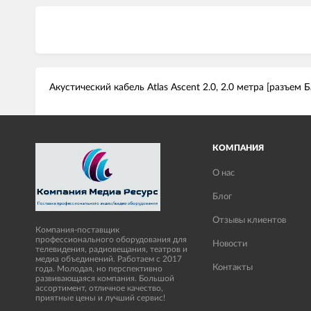
Акустический кабель Atlas Ascent 2.0, 2.0 метра [разъем 
КОМПАНИЯ
О нас
Блог
Отзывы клиентов
Компания-поставщик
профессионального оборудования для
Новости
телевидения, радиовещания, театров и
медиа объединений. Работаем с 2017
Контакты
года. Молодая, но перспективно
развивающаяся компания. Большой
ассортимент, отличное качество,
приятные цены и лучший сервис!