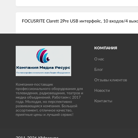
FOCUSRITE Clarett 2Pre USB интерфейс, 10 входов/4 вых
КОМПАНИЯ
О нас
Блог
Отзывы клиентов
Компания-поставщик
профессионального оборудования для
Новости
телевидения, радиовещания, театров и
медиа объединений. Работаем с 2017
Контакты
года. Молодая, но перспективно
развивающаяся компания. Большой
ассортимент, отличное качество,
приятные цены и лучший сервис!