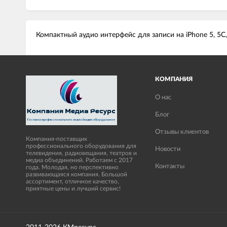
Компактный аудио интерфейс для записи на iPhone 5, 5C, 
КОМПАНИЯ
О нас
Блог
Отзывы клиентов
Компания-поставщик
профессионального оборудования для
Новости
телевидения, радиовещания, театров и
медиа объединений. Работаем с 2017
Контакты
года. Молодая, но перспективно
развивающаяся компания. Большой
ассортимент, отличное качество,
приятные цены и лучший сервис!