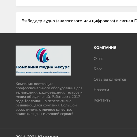
Эмбеддер аудио (аналогового или цифрового) в сигнал
КОМПАНИЯ
О нас
Блог
Отзывы клиентов
Компания-поставщик
профессионального оборудования для
Новости
телевидения, радиовещания, театров и
медиа объединений. Работаем с 2017
Контакты
года. Молодая, но перспективно
развивающаяся компания. Большой
ассортимент, отличное качество,
приятные цены и лучший сервис!