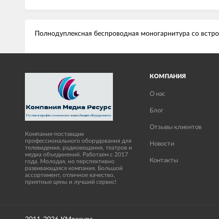
Полнодуплексная беспроводная моногарнитура со встр
КОМПАНИЯ
О нас
Блог
Отзывы клиентов
Компания-поставщик
профессионального оборудования для
Новости
телевидения, радиовещания, театров и
медиа объединений. Работаем с 2017
Контакты
года. Молодая, но перспективно
развивающаяся компания. Большой
ассортимент, отличное качество,
приятные цены и лучший сервис!