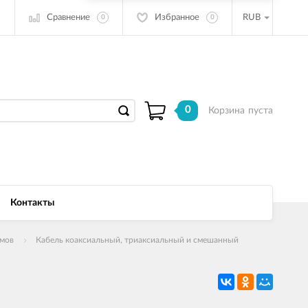
Сравнение
Избранное
RUB
0
0
0
Корзина
пуста
Контакты
емов
Кабель коаксиальный, триаксиальный и смешанный