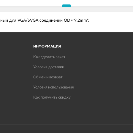
еалный для VGA/SVGA соединений OD="9,2mm".
ИНФОРМАЦИЯ
Как сделать заказ
Условия доставки
Обмен и возврат
Условия использования
Как получить скидку