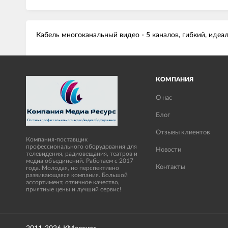
Кабель многоканальный видео - 5 каналов, гибкий, ид
КОМПАНИЯ
О нас
Блог
Отзывы клиентов
Компания-поставщик
профессионального оборудования для
Новости
телевидения, радиовещания, театров и
медиа объединений. Работаем с 2017
Контакты
года. Молодая, но перспективно
развивающаяся компания. Большой
ассортимент, отличное качество,
приятные цены и лучший сервис!