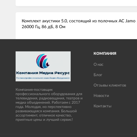
Комплект акустики 5.0, состоящий из полочных АС Jamo S
26000 Гц, 86 дБ, 8 Ом
КОМПАНИЯ
О нас
Блог
Отзывы клиентов
Компания-поставщик
профессионального оборудования для
Новости
телевидения, радиовещания, театров и
медиа объединений. Работаем с 2017
Контакты
года. Молодая, но перспективно
развивающаяся компания. Большой
ассортимент, отличное качество,
приятные цены и лучший сервис!