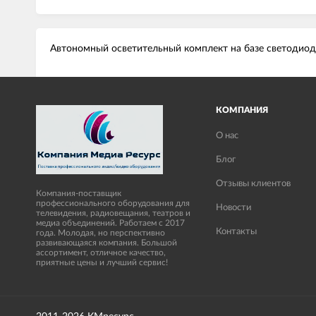
Автономный осветительный комплект на базе светодиод
КОМПАНИЯ
О нас
Блог
Отзывы клиентов
Компания-поставщик
профессионального оборудования для
Новости
телевидения, радиовещания, театров и
медиа объединений. Работаем с 2017
Контакты
года. Молодая, но перспективно
развивающаяся компания. Большой
ассортимент, отличное качество,
приятные цены и лучший сервис!