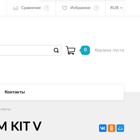
Сравнение
Избранное
RUB
0
0
0
Корзина
пуста
Контакты
плекты
M KIT V