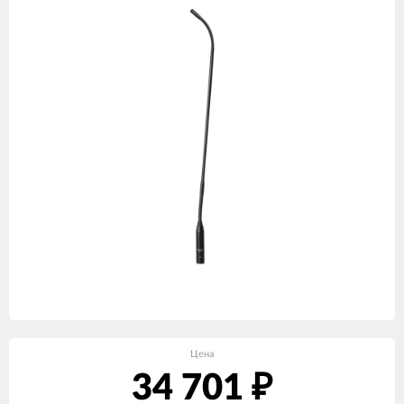
Цена
34 701
₽