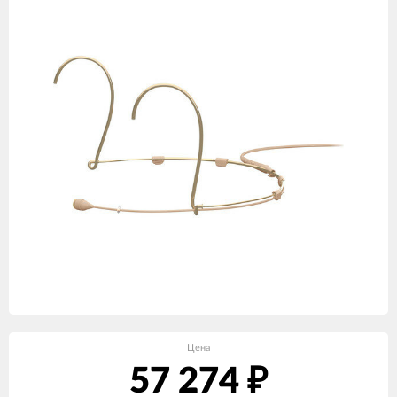
Цена
57 274
₽