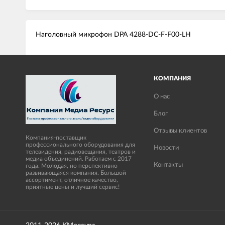
Наголовный микрофон DPA 4288-DC-F-F00-LH
КОМПАНИЯ
О нас
Блог
Отзывы клиентов
Компания-поставщик
профессионального оборудования для
Новости
телевидения, радиовещания, театров и
медиа объединений. Работаем с 2017
Контакты
года. Молодая, но перспективно
развивающаяся компания. Большой
ассортимент, отличное качество,
приятные цены и лучший сервис!