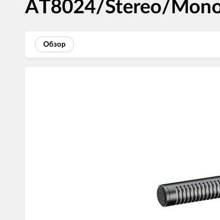
AT8024/Stereo/Mon
Обзор
Изображения
товаров