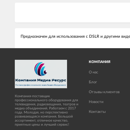
Предназначен для использования с DSLR и другими вид
КОМПАНИЯ
О нас
Блог
Отзывы клиентов
Компания-поставщик
профессионального оборудования для
Новости
телевидения, радиовещания, театров и
медиа объединений. Работаем с 2017
Контакты
года. Молодая, но перспективно
развивающаяся компания. Большой
ассортимент, отличное качество,
приятные цены и лучший сервис!