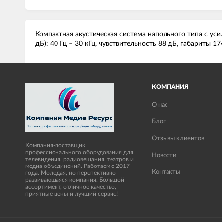
Компактная акустическая система напольного типа с усил
дБ): 40 Гц – 30 кГц, чувствительность 88 дБ, габариты 174
КОМПАНИЯ
О нас
Блог
Отзывы клиентов
Компания-поставщик
профессионального оборудования для
Новости
телевидения, радиовещания, театров и
медиа объединений. Работаем с 2017
Контакты
года. Молодая, но перспективно
развивающаяся компания. Большой
ассортимент, отличное качество,
приятные цены и лучший сервис!