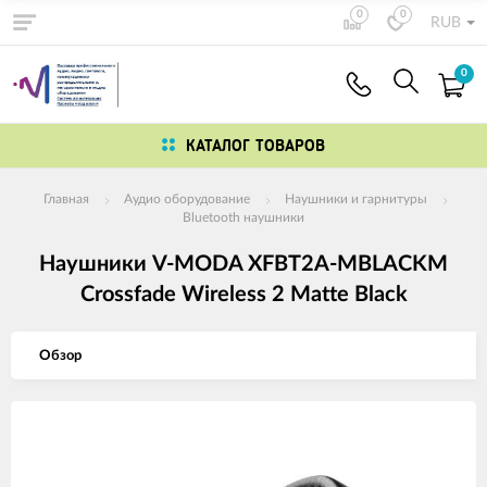
0
0
RUB
0
КАТАЛОГ ТОВАРОВ
Главная
Аудио оборудование
Наушники и гарнитуры
Bluetooth наушники
Наушники V-MODA XFBT2A-MBLACKM
Crossfade Wireless 2 Matte Black
Обзор
Изображения
товаров