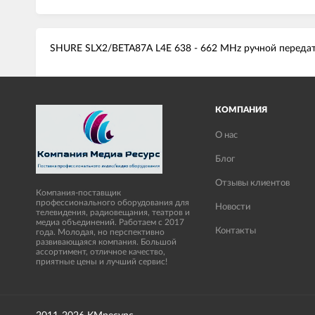
SHURE SLX2/BETA87A L4E 638 - 662 MHz ручной переда
КОМПАНИЯ
О нас
Блог
Отзывы клиентов
Компания-поставщик
профессионального оборудования для
Новости
телевидения, радиовещания, театров и
медиа объединений. Работаем с 2017
Контакты
года. Молодая, но перспективно
развивающаяся компания. Большой
ассортимент, отличное качество,
приятные цены и лучший сервис!