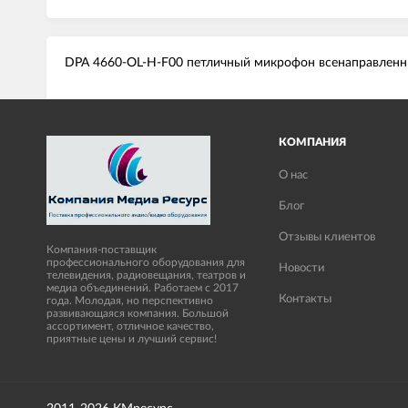
DPA 4660-OL-H-F00 петличный микрофон всенаправленный
КОМПАНИЯ
О нас
Блог
Отзывы клиентов
Компания-поставщик
профессионального оборудования для
Новости
телевидения, радиовещания, театров и
медиа объединений. Работаем с 2017
Контакты
года. Молодая, но перспективно
развивающаяся компания. Большой
ассортимент, отличное качество,
приятные цены и лучший сервис!