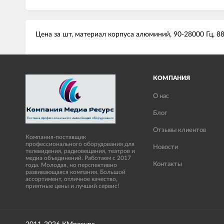
Цена за шт, материал корпуса алюминий, 90-28000 Гц, 88
КОМПАНИЯ
О нас
Блог
Отзывы клиентов
Компания-поставщик
профессионального оборудования для
Новости
телевидения, радиовещания, театров и
медиа объединений. Работаем с 2017
Контакты
года. Молодая, но перспективно
развивающаяся компания. Большой
ассортимент, отличное качество,
приятные цены и лучший сервис!