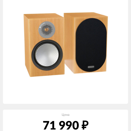
Цена
71 990
₽