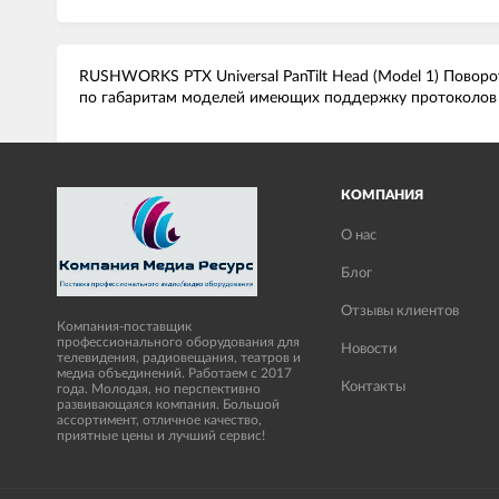
RUSHWORKS PTX Universal PanTilt Head (Model 1) Поворот
по габаритам моделей имеющих поддержку протоколов VI
КОМПАНИЯ
О нас
Блог
Отзывы клиентов
Компания-поставщик
профессионального оборудования для
Новости
телевидения, радиовещания, театров и
медиа объединений. Работаем с 2017
Контакты
года. Молодая, но перспективно
развивающаяся компания. Большой
ассортимент, отличное качество,
приятные цены и лучший сервис!