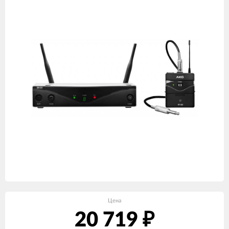
Цена
20 719
₽