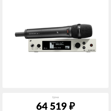
Цена
64 519
₽