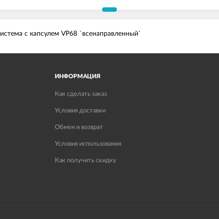
истема с капсулем VP68 `всенаправленный`
ИНФОРМАЦИЯ
Как сделать заказ
Условия доставки
Обмен и возврат
Условия использования
Как получить скидку