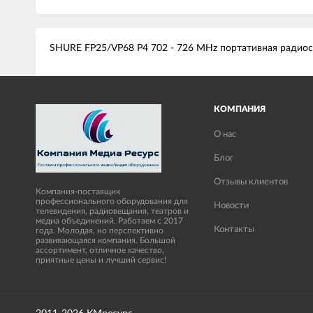
SHURE FP25/VP68 P4 702 - 726 MHz портативная радиос
КОМПАНИЯ
О нас
Блог
Отзывы клиентов
Компания-поставщик
профессионального оборудования для
Новости
телевидения, радиовещания, театров и
медиа объединений. Работаем с 2017
Контакты
года. Молодая, но перспективно
развивающаяся компания. Большой
ассортимент, отличное качество,
приятные цены и лучший сервис!