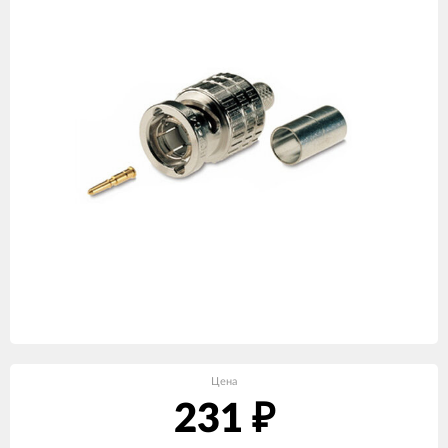
Цена
231
₽