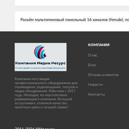
Разъём мультипиновый панельный 16 каналов (female), п
КОМПАНИЯ
О нас
Блог
Отзывы клиентов
Компания-поставщик
профессионального оборудования для
Новости
телевидения, радиовещания, театров и
медиа объединений. Работаем с 2017
Контакты
года. Молодая, но перспективно
развивающаяся компания. Большой
ассортимент, отличное качество,
приятные цены и лучший сервис!