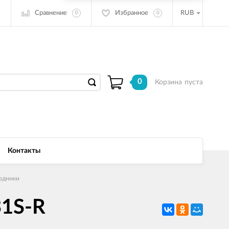
Сравнение
Избранное
RUB
0
0
0
Корзина
пуста
Контакты
одники
31S-R