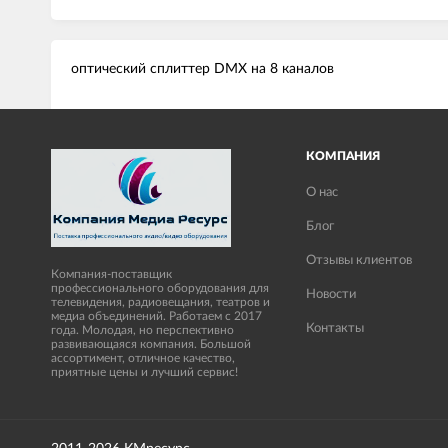
оптический сплиттер DMX на 8 каналов
КОМПАНИЯ
О нас
Блог
Отзывы клиентов
Компания-поставщик
профессионального оборудования для
Новости
телевидения, радиовещания, театров и
медиа объединений. Работаем с 2017
Контакты
года. Молодая, но перспективно
развивающаяся компания. Большой
ассортимент, отличное качество,
приятные цены и лучший сервис!