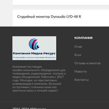
Студийный монитор Dynaudio LYD-48 R
КОМПАНИЯ
О нас
Блог
Отзывы клиентов
Компания-поставщик
профессионального оборудования для
Новости
телевидения, радиовещания, театров и
медиа объединений. Работаем с 2017
Контакты
года. Молодая, но перспективно
развивающаяся компания. Большой
ассортимент, отличное качество,
приятные цены и лучший сервис!