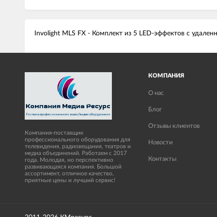
Involight MLS FX - Комплект из 5 LED-эффектов с удале
КОМПАНИЯ
О нас
Блог
Отзывы клиентов
Компания-поставщик
профессионального оборудования для
Новости
телевидения, радиовещания, театров и
медиа объединений. Работаем с 2017
Контакты
года. Молодая, но перспективно
развивающаяся компания. Большой
ассортимент, отличное качество,
приятные цены и лучший сервис!