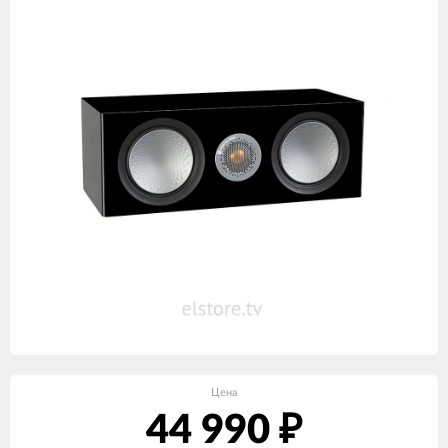
Цена
44 990
₽