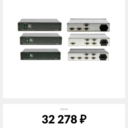
Цена
32 278
₽