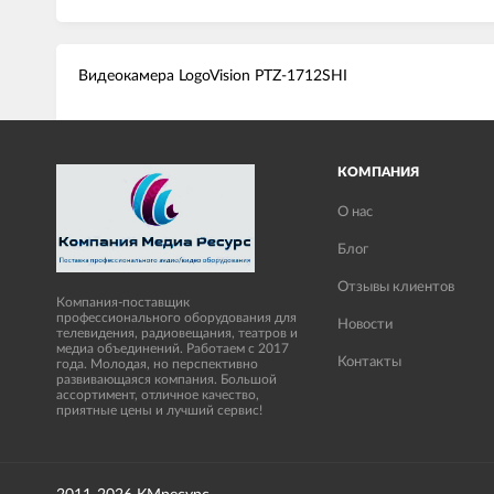
Видеокамера LogoVision PTZ-1712SHI
КОМПАНИЯ
О нас
Блог
Отзывы клиентов
Компания-поставщик
профессионального оборудования для
Новости
телевидения, радиовещания, театров и
медиа объединений. Работаем с 2017
Контакты
года. Молодая, но перспективно
развивающаяся компания. Большой
ассортимент, отличное качество,
приятные цены и лучший сервис!