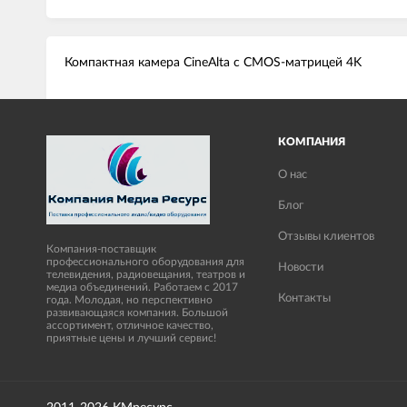
Компактная камера CineAlta с CMOS-матрицей 4K
КОМПАНИЯ
О нас
Блог
Отзывы клиентов
Компания-поставщик
профессионального оборудования для
Новости
телевидения, радиовещания, театров и
медиа объединений. Работаем с 2017
Контакты
года. Молодая, но перспективно
развивающаяся компания. Большой
ассортимент, отличное качество,
приятные цены и лучший сервис!